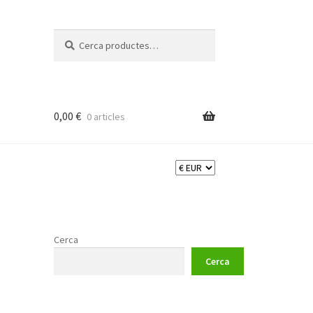
Cerca:
Cerca
0,00
€
0 articles
Cerca
Cerca