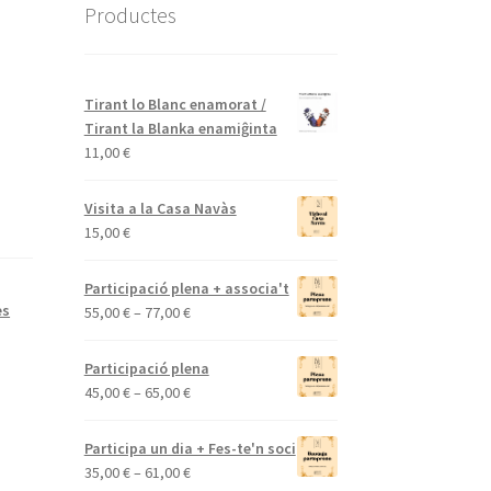
Productes
Tirant lo Blanc enamorat /
Tirant la Blanka enamiĝinta
11,00
€
Visita a la Casa Navàs
15,00
€
Participació plena + associa't
es
Interval
55,00
€
–
77,00
€
de
preus:
Participació plena
55,00 €
Interval
45,00
€
–
65,00
€
a
de
77,00 €
preus:
Participa un dia + Fes-te'n soci
45,00 €
Interval
35,00
€
–
61,00
€
a