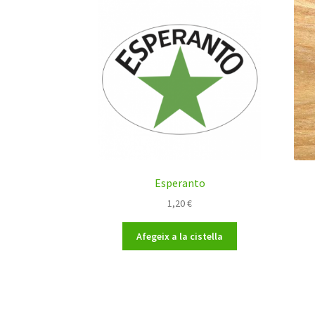
Esperanto
1,20
€
Afegeix a la cistella