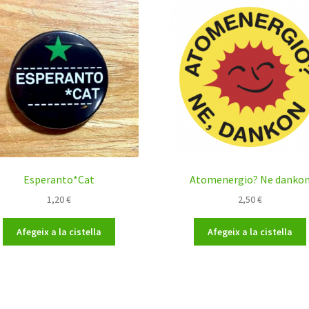
Esperanto*Cat
Atomenergio? Ne danko
1,20
€
2,50
€
Afegeix a la cistella
Afegeix a la cistella