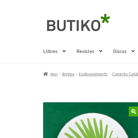
Salta
Vés
a
al
navegació
contingut
Llibres
Revistes
Discos
Inici
Botiga
Esdeveniments
Congrés Catal