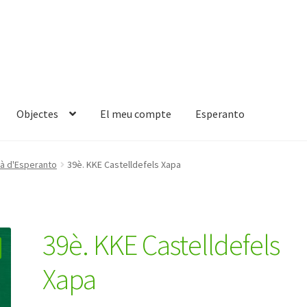
Objectes
El meu compte
Esperanto
à d'Esperanto
39è. KKE Castelldefels Xapa
39è. KKE Castelldefels
Xapa