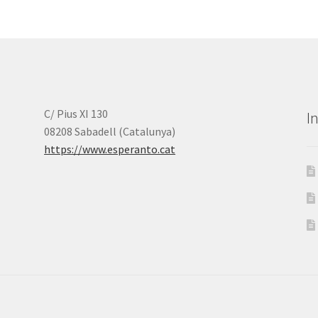
C/ Pius XI 130
I
08208 Sabadell (Catalunya)
https://www.esperanto.cat