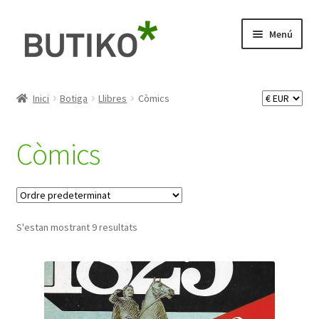
Salta
Vés
Menú
a
al
navegació
contingut
Expande
Llibres
el
Inici
Botiga
Llibres
Còmics
menú
Assajos
secunda
Còmics
Poesia
Novel·les
S'estan mostrant 9 resultats
Antologies
Infantils
Llibre il·lustrat