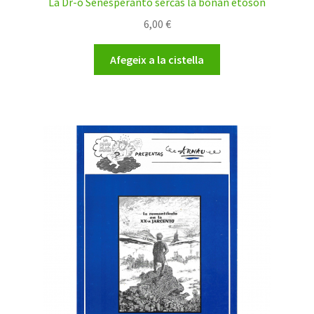
La Dr-o Senesperanto serĉas la bonan etoson
6,00
€
Afegeix a la cistella