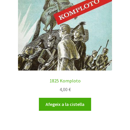
Diccionaris
Còmics
Contes
Literatura en llengua original
Literatura traduïda
1825 Komploto
Mètodes d’aprenentatge
4,00
€
Teatre
Afegeix a la cistella
Llibres antics