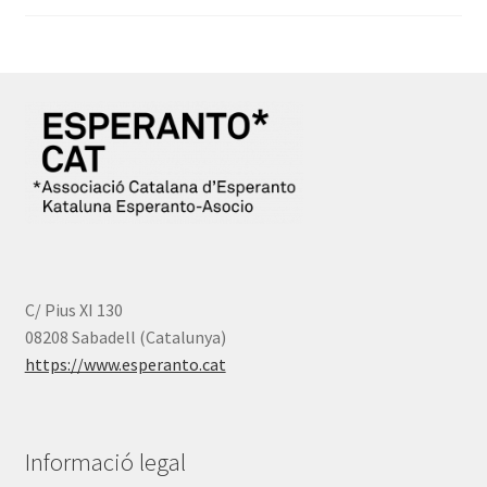
a
de
65,00 €
preus:
35,00 €
a
61,00 €
C/ Pius XI 130
08208 Sabadell (Catalunya)
https://www.esperanto.cat
Informació legal