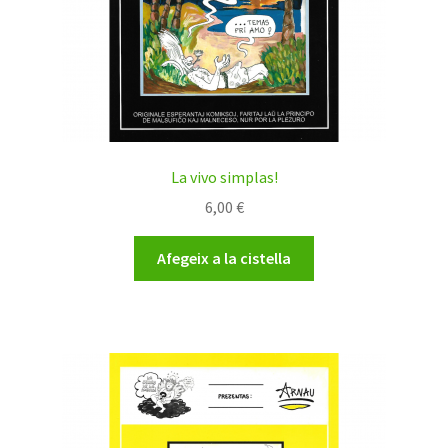
La vivo simplas!
6,00
€
Afegeix a la cistella