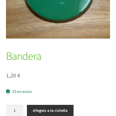
Bandera
1,20
€
15 en estoc
quantitat
Afegeix a la cistella
de