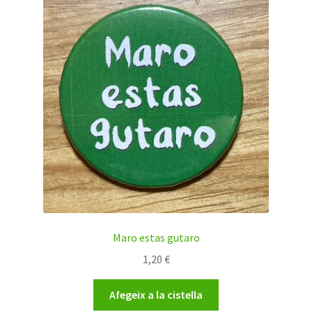
Maro estas gutaro
1,20
€
Afegeix a la cistella