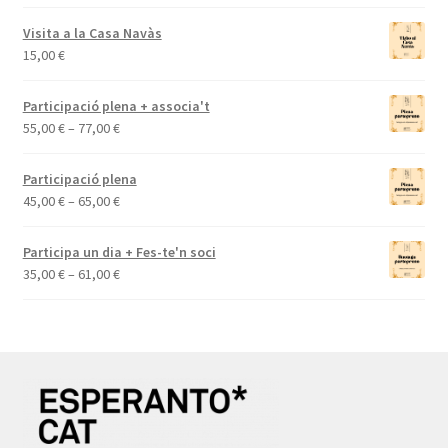
Visita a la Casa Navàs
15,00
€
Participació plena + associa't
Interval
55,00
€
–
77,00
€
de
preus:
Participació plena
55,00 €
Interval
45,00
€
–
65,00
€
a
de
77,00 €
preus:
Participa un dia + Fes-te'n soci
45,00 €
Interval
35,00
€
–
61,00
€
a
de
65,00 €
preus:
35,00 €
a
61,00 €