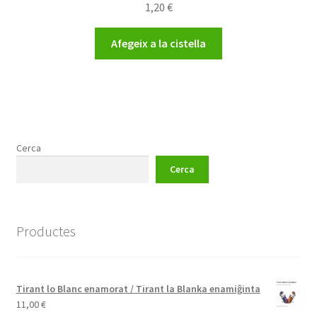
1,20
€
Afegeix a la cistella
Cerca
Cerca
Productes
Tirant lo Blanc enamorat / Tirant la Blanka enamiĝinta
11,00
€