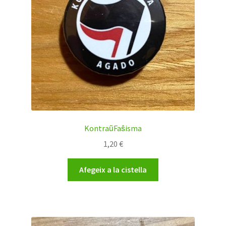
KontraŭFaŝisma
1,20
€
Afegeix a la cistella