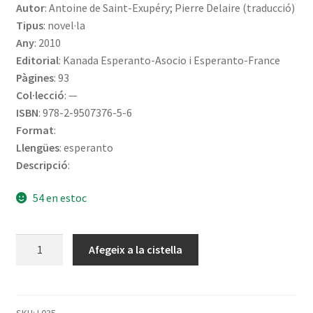
Autor
: Antoine de Saint-Exupéry; Pierre Delaire (traducció)
Tipus
: novel·la
Any
: 2010
Editorial
: Kanada Esperanto-Asocio i Esperanto-France
Pàgines
: 93
Col·lecció
: —
ISBN
: 978-2-9507376-5-6
Format
:
Llengües
: esperanto
Descripció
:
54 en estoc
quantitat
Afegeix a la cistella
de
La
Eta
Princo
SKU:
L035