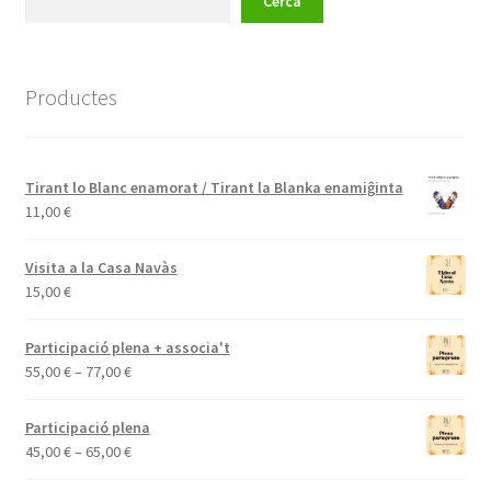
Cerca
Productes
Tirant lo Blanc enamorat / Tirant la Blanka enamiĝinta
11,00
€
Visita a la Casa Navàs
15,00
€
Participació plena + associa't
Interval
55,00
€
–
77,00
€
de
preus:
Participació plena
55,00 €
Interval
45,00
€
–
65,00
€
a
de
77,00 €