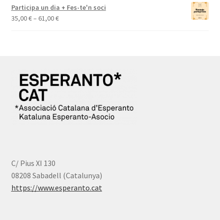
preus:
Participa un dia + Fes-te'n soci
45,00 €
Interval
35,00
€
–
61,00
€
a
de
65,00 €
preus:
35,00 €
a
61,00 €
C/ Pius XI 130
08208 Sabadell (Catalunya)
https://www.esperanto.cat