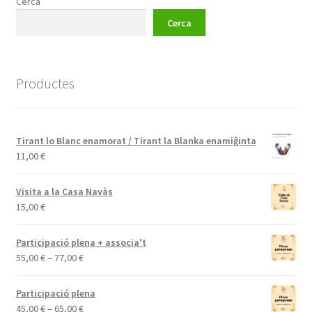
Cerca
Cerca
Productes
Tirant lo Blanc enamorat / Tirant la Blanka enamiĝinta
11,00
€
Visita a la Casa Navàs
15,00
€
Participació plena + associa't
Interval
55,00
€
–
77,00
€
de
preus:
Participació plena
55,00 €
Interval
45,00
€
–
65,00
€