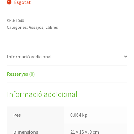
Esgotat
SKU:
L040
Categories:
Assajos
,
Llibres
Informació addicional
Ressenyes (0)
Informació addicional
Pes
0,064 kg
Dimensions
21 × 15 × ,3 cm