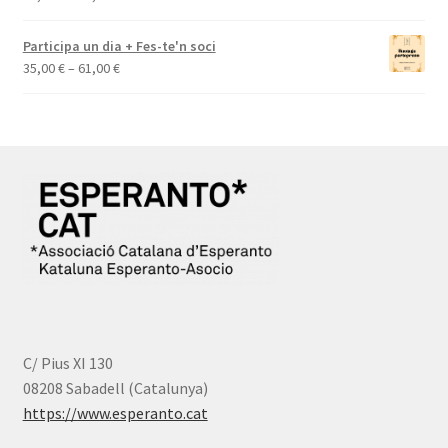
a
de
77,00 €
preus:
Participa un dia + Fes-te'n soci
45,00 €
Interval
35,00
€
–
61,00
€
a
de
65,00 €
preus:
35,00 €
a
61,00 €
C/ Pius XI 130
08208 Sabadell (Catalunya)
https://www.esperanto.cat