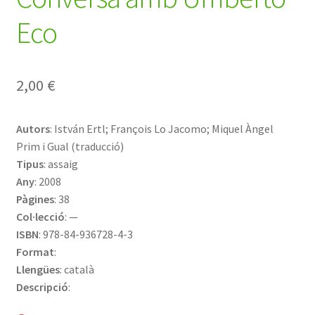
Eco
2,00
€
Autors
: István Ertl; François Lo Jacomo; Miquel Àngel
Prim i Gual (traducció)
Tipus
: assaig
Any
: 2008
Pàgines
: 38
Col·lecció
: —
ISBN
: 978-84-936728-4-3
Format
:
Llengües
: català
Descripció
: