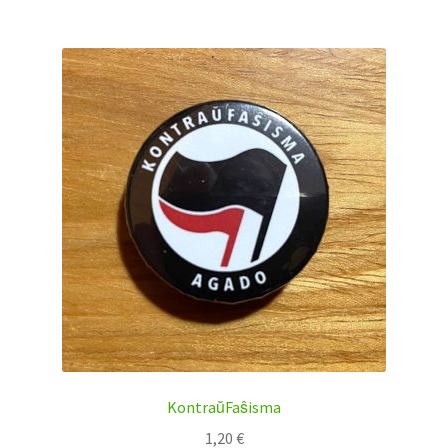
KontraŭFaŝisma
1,20
€