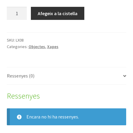
quantitat
Afegeix a la cistella
de
Mi
esperantisto
estas
SKU:
LX08
Categories:
Objectes
,
Xapes
Ressenyes (0)
Ressenyes
Encara no hi ha ressenyes.