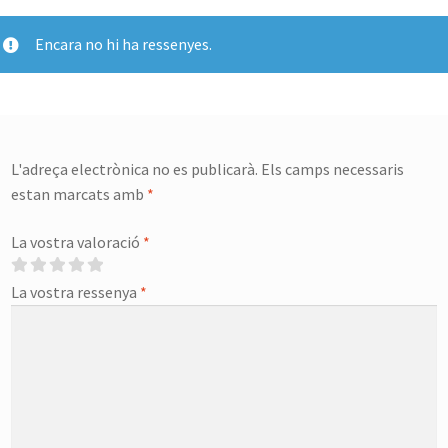
Encara no hi ha ressenyes.
L'adreça electrònica no es publicarà.
Els camps necessaris
estan marcats amb
*
La vostra valoració
*
La vostra ressenya
*