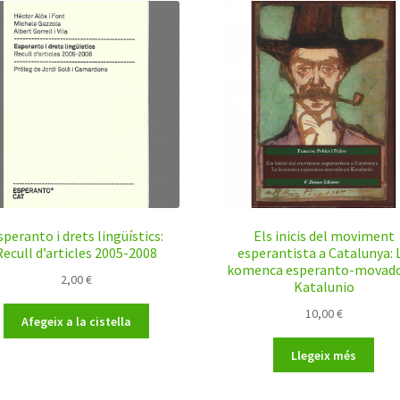
speranto i drets lingüístics:
Els inicis del moviment
Recull d’articles 2005-2008
esperantista a Catalunya: 
komenca esperanto-movado
2,00
€
Katalunio
10,00
€
Afegeix a la cistella
Llegeix més