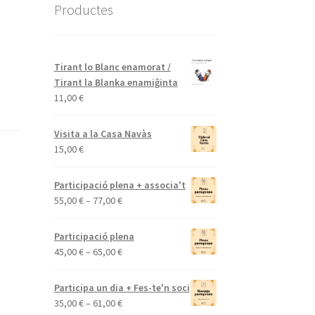
Productes
Tirant lo Blanc enamorat /
Tirant la Blanka enamiĝinta
11,00
€
Visita a la Casa Navàs
15,00
€
Participació plena + associa't
Interval
55,00
€
–
77,00
€
de
preus:
Participació plena
55,00 €
Interval
45,00
€
–
65,00
€
a
de
77,00 €
preus:
Participa un dia + Fes-te'n soci
45,00 €
Interval
35,00
€
–
61,00
€
a