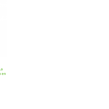
La
 en