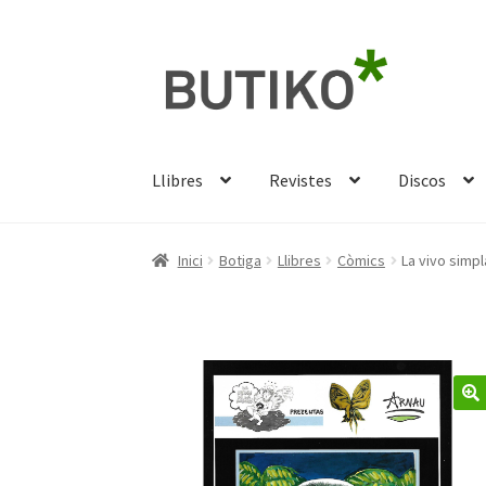
Salta
Vés
a
al
navegació
contingut
Llibres
Revistes
Discos
Inici
Botiga
Llibres
Còmics
La vivo simpl