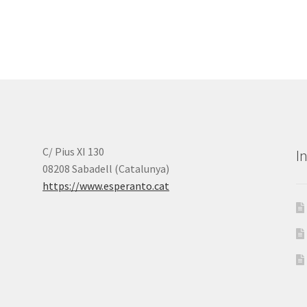
C/ Pius XI 130
I
08208 Sabadell (Catalunya)
https://www.esperanto.cat