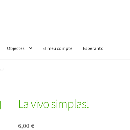
Objectes
El meu compte
Esperanto
as!
La vivo simplas!
6,00
€