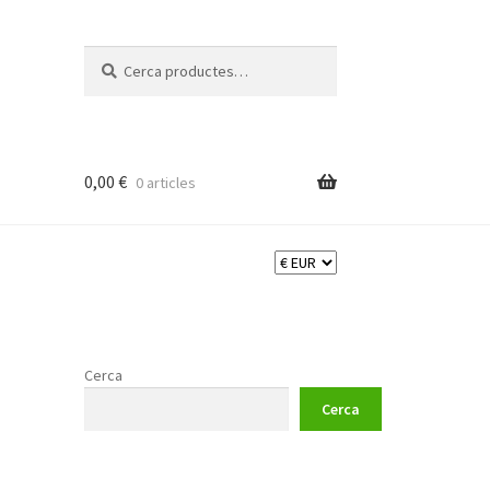
Cerca:
Cerca
0,00
€
0 articles
Cerca
Cerca