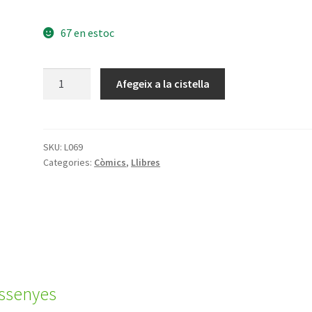
67 en estoc
quantitat
Afegeix a la cistella
de
La
vivo
simplas!
SKU:
L069
Categories:
Còmics
,
Llibres
ssenyes