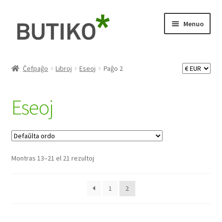
Pretersalti
Iri
Menuo
al
rekte
navigado
al
Etendi
Libroj
la
idan
enhavo
Ĉefpaĝo
Libroj
Eseoj
Paĝo 2
menuo
Eseoj
Eseoj
Poezio
Romanoj
Montras 13–21 el 21 rezultoj
Antologioj
Porinfanaj
1
2
Ilustrita libro