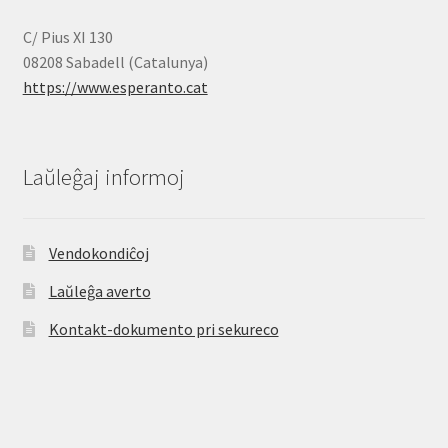
C/ Pius XI 130
08208 Sabadell (Catalunya)
https://www.esperanto.cat
Laŭleĝaj informoj
Vendokondiĉoj
Laŭleĝa averto
Kontakt-dokumento pri sekureco