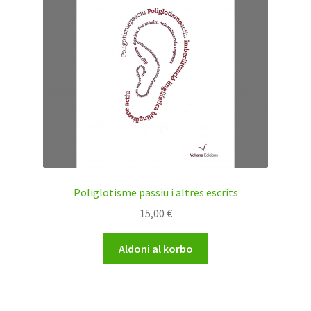
Poliglotisme passiu i altres escrits
15,00
€
Aldoni al korbo