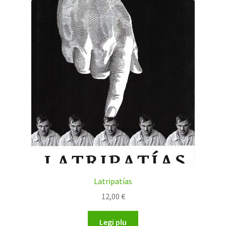
Vortaroj
Komiksoj
Lerniloj
Novel(ar)oj
Originala literaturo
Tradukita literaturo
Teatro
Latripatías
12,00
€
Brokantaĵoj
Legi plu