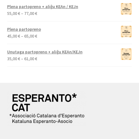
Plena partopreno + aliĝu KEAn / KEJn
Price
55,00
€
–
77,00
€
range:
55,00 €
Plena partopreno
through
Price
45,00
€
–
65,00
€
77,00 €
range:
45,00 €
Unutaga partopreno + aliĝu KEAn/KEJn
through
Price
35,00
€
–
61,00
€
65,00 €
range:
35,00 €
through
61,00 €