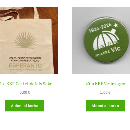
9-a KKE Castelldefels Sako
40-a KKE Vic insigno
5,00
€
1,00
€
Aldoni al korbo
Aldoni al korbo