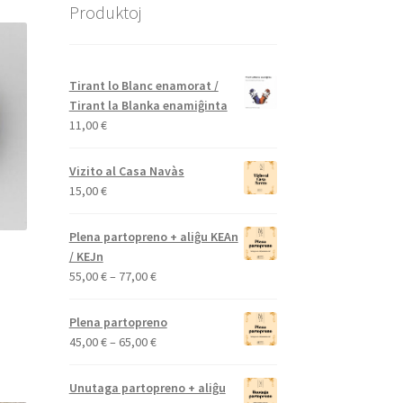
Produktoj
Tirant lo Blanc enamorat /
Tirant la Blanka enamiĝinta
11,00
€
Vizito al Casa Navàs
15,00
€
Plena partopreno + aliĝu KEAn
/ KEJn
Price
55,00
€
–
77,00
€
range:
55,00 €
Plena partopreno
through
Price
45,00
€
–
65,00
€
77,00 €
range:
45,00 €
Unutaga partopreno + aliĝu
through