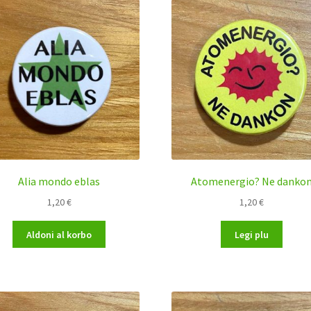
Alia mondo eblas
Atomenergio? Ne danko
1,20
€
1,20
€
Aldoni al korbo
Legi plu