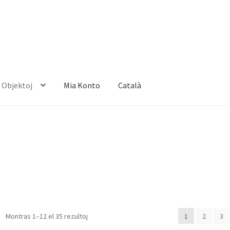
Objektoj
Mia Konto
Català
Montras 1–12 el 35 rezultoj
1
2
3