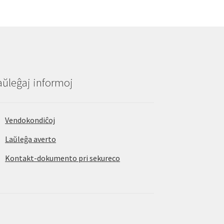
aŭleĝaj informoj
Vendokondiĉoj
Laŭleĝa averto
Kontakt-dokumento pri sekureco