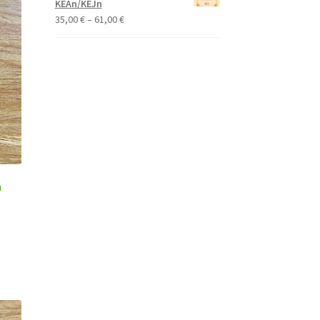
KEAn/KEJn
65,00 €
Price
35,00
€
–
61,00
€
range:
35,00 €
through
61,00 €
n