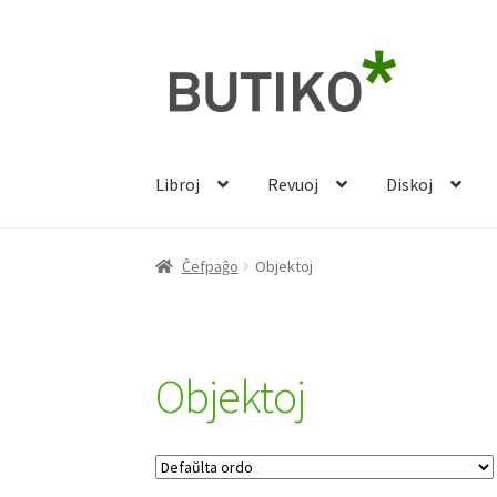
Pretersalti
Iri
al
rekte
navigado
al
la
enhavo
Libroj
Revuoj
Diskoj
Ĉefpaĝo
Objektoj
Objektoj