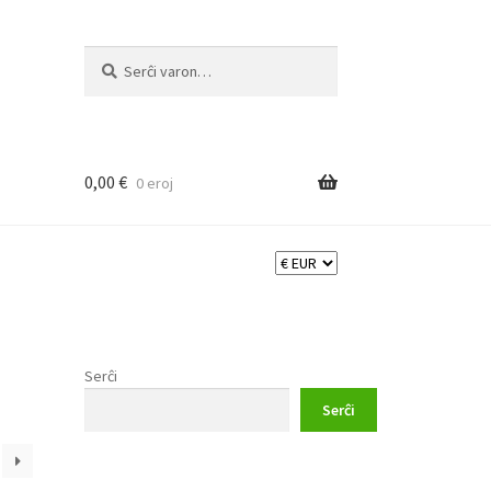
Serĉi:
Priserĉi
0,00
€
0 eroj
Serĉi
Serĉi