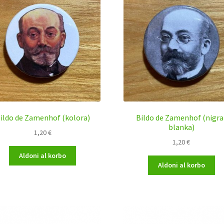
ildo de Zamenhof (kolora)
Bildo de Zamenhof (nigra
blanka)
1,20
€
1,20
€
Aldoni al korbo
Aldoni al korbo