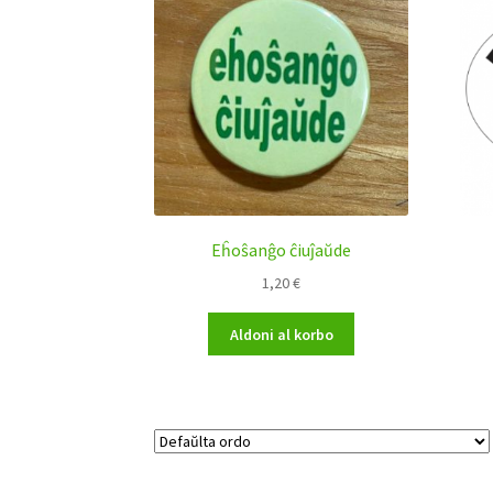
Eĥoŝanĝo ĉiuĵaŭde
1,20
€
Aldoni al korbo