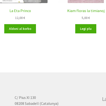
La Eta Princo
Kiam floras la timianoj
12,00
€
5,00
€
Aldoni al korbo
Legi plu
C/ Pius XI 130
L
08208 Sabadell (Catalunya)