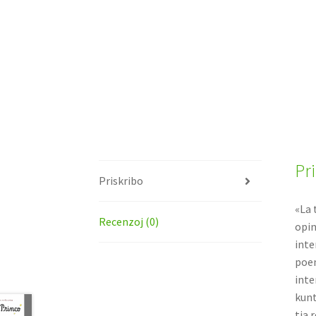
Pr
Priskribo
«La 
Recenzoj (0)
opin
inte
poem
inte
kunt
tia 