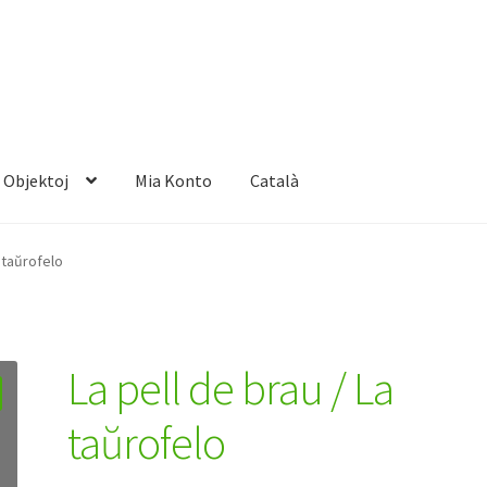
Objektoj
Mia Konto
Català
a taŭrofelo
La pell de brau / La
taŭrofelo