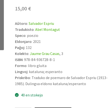
15,00
€
Aŭtoro
:
Salvador Espriu
Tradukisto
:
Abel Montagut
Speco
: poezio
Eldonjaro
: 2021
Paĝoj
: 132
Kolekto
:
Jaume Grau Casas
, 3
ISBN
: 978-84-936728-8-1
Formo
: libro gluita
Lingvoj
: kataluna; esperanto
Priskribo
: Traduko de poemaro de Salvador Espriu (1913-
1985). Dulingva eldono kataluna/esperanto
40 en stokejo