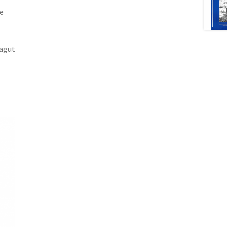
e
agut