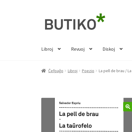
Pretersalti
Iri
al
rekte
navigado
al
la
enhavo
Libroj
Revuoj
Diskoj
Ĉefpaĝo
Libroj
Poezio
La pell de brau / L