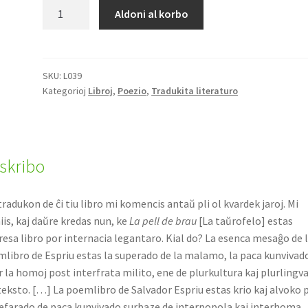
La
Aldoni al korbo
pell
de
brau
/
SKU:
L039
Kategorioj
Libroj
,
Poezio
,
Tradukita literaturo
La
taŭrofelo
kvanto
iskribo
tradukon de ĉi tiu libro mi komencis antaŭ pli ol kvardek jaroj. Mi
iis, kaj daŭre kredas nun, ke
La pell de brau
[La taŭrofelo] estas
resa libro por internacia legantaro. Kial do? La esenca mesaĝo de 
libro de Espriu estas la superado de la malamo, la paca kunvivad
r la homoj post interfrata milito, ene de plurkultura kaj plurlingv
eksto. […] La poemlibro de Salvador Espriu estas krio kaj alvoko 
refarado de paca kunvivado surbaze de interpopola kaj interhoma