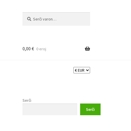
Serĉi:
Priserĉi
0,00
€
0 eroj
Serĉi
Serĉi