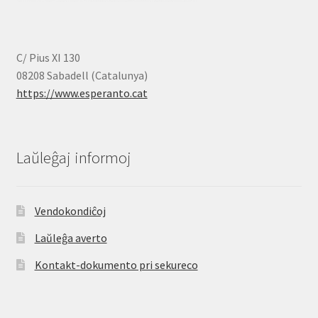
C/ Pius XI 130
08208 Sabadell (Catalunya)
https://www.esperanto.cat
Laŭleĝaj informoj
Vendokondiĉoj
Laŭleĝa averto
Kontakt-dokumento pri sekureco