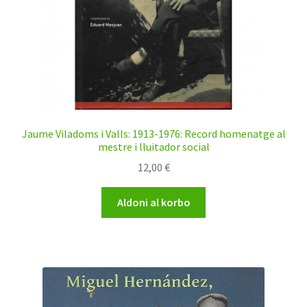
Jaume Viladoms i Valls: 1913-1976: Record homenatge al
mestre i lluitador social
12,00
€
Aldoni al korbo