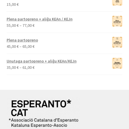
15,00
€
Plena partopreno + aliĝu KEAn / KEJn
Price
55,00
€
–
77,00
€
range:
55,00 €
Plena partopreno
through
Price
45,00
€
–
65,00
€
77,00 €
range:
45,00 €
Unutaga partopreno + aliĝu KEAn/KEJn
through
Price
35,00
€
–
61,00
€
65,00 €
range:
35,00 €
through
61,00 €