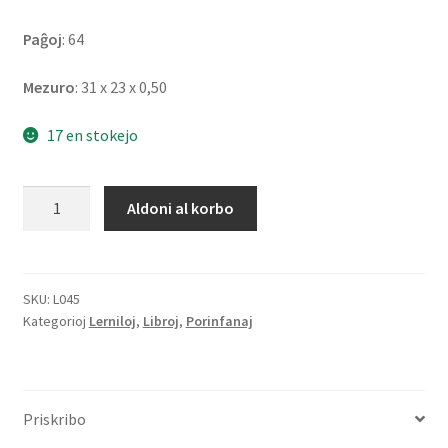
Paĝoj
: 64
Mezuro
: 31 x 23 x 0,50
17 en stokejo
Mil
Aldoni al korbo
Unuaj
Vortoj
en
Esperanto
SKU:
L045
Kategorioj
Lerniloj
,
Libroj
,
Porinfanaj
kvanto
Priskribo