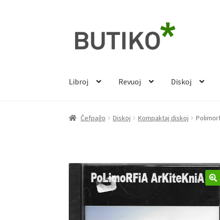
Pretersalti
Iri
al
rekte
navigado
al
la
enhavo
Libroj
Revuoj
Diskoj
Ĉefpaĝo
Diskoj
Kompaktaj diskoj
Polimorf