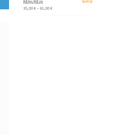
KEAn/KEJn
65,00 €
Price
35,00
€
–
61,00
€
range:
35,00 €
through
61,00 €