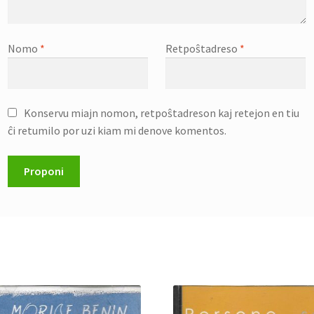
Nomo
*
Retpoŝtadreso
*
Konservu miajn nomon, retpoŝtadreson kaj retejon en tiu
ĉi retumilo por uzi kiam mi denove komentos.