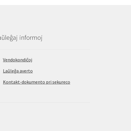
aŭleĝaj informoj
Vendokondiĉoj
Laŭleĝa averto
Kontakt-dokumento pri sekureco