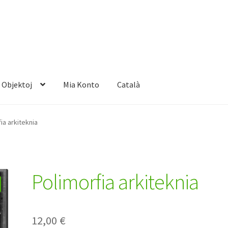
Objektoj
Mia Konto
Català
ia arkiteknia
Polimorfia arkiteknia
12,00
€