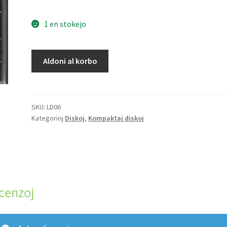
1 en stokejo
Polimorfia
Aldoni al korbo
arkiteknia
kvanto
SKU:
LD06
Kategorioj
Diskoj
,
Kompaktaj diskoj
cenzoj