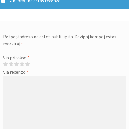
Ankoraŭ ne estas recenzo.
Retpoŝtadreso ne estos publikigita.
Devigaj kampoj estas
markitaj
*
Via pritakso
*
Via recenzo
*