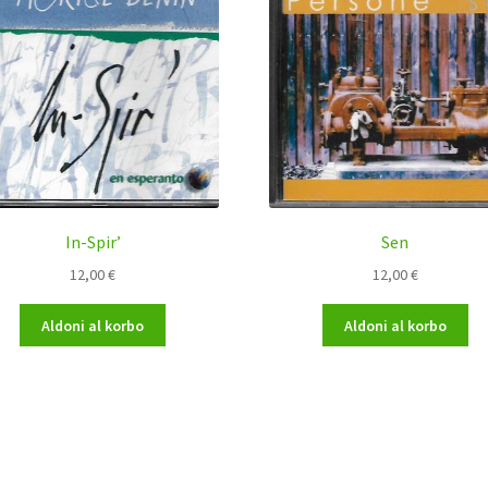
In-Spir’
Sen
12,00
€
12,00
€
Aldoni al korbo
Aldoni al korbo