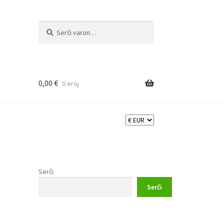
Serĉi:
Priserĉi
0,00
€
0 eroj
Serĉi
Serĉi