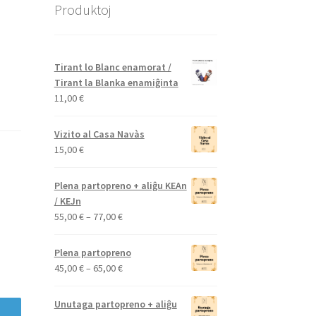
Produktoj
Tirant lo Blanc enamorat /
Tirant la Blanka enamiĝinta
11,00
€
Vizito al Casa Navàs
15,00
€
Plena partopreno + aliĝu KEAn
/ KEJn
Price
55,00
€
–
77,00
€
range:
55,00 €
Plena partopreno
through
Price
45,00
€
–
65,00
€
77,00 €
range:
45,00 €
Unutaga partopreno + aliĝu
through