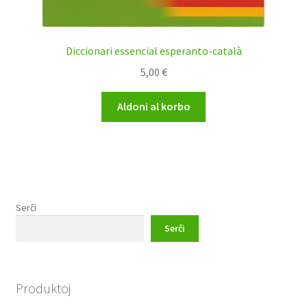
Diccionari essencial esperanto-català
5,00
€
Aldoni al korbo
Serĉi
Serĉi
Produktoj