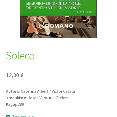
Soleco
12,00
€
Aŭtoro
: Caterina Albert / Víctor Català
Tradukisto
: Josep Ventura i Freixes
Paĝoj
: 289
7 en stokejo