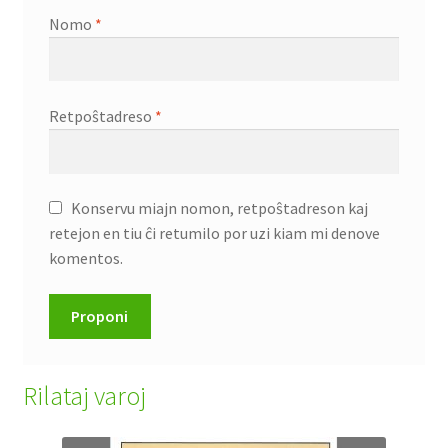
Nomo
*
Retpoŝtadreso
*
Konservu miajn nomon, retpoŝtadreson kaj
retejon en tiu ĉi retumilo por uzi kiam mi denove
komentos.
Rilataj varoj