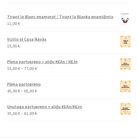
Tirant lo Blanc enamorat / Tirant la Blanka enamiĝinta
11,00
€
Vizito al Casa Navàs
15,00
€
Plena partopreno + aliĝu KEAn / KEJn
Price
55,00
€
–
77,00
€
range:
55,00 €
Plena partopreno
through
Price
45,00
€
–
65,00
€
77,00 €
range:
45,00 €
Unutaga partopreno + aliĝu KEAn/KEJn
through
Price
35,00
€
–
61,00
€
65,00 €
range:
35,00 €
through