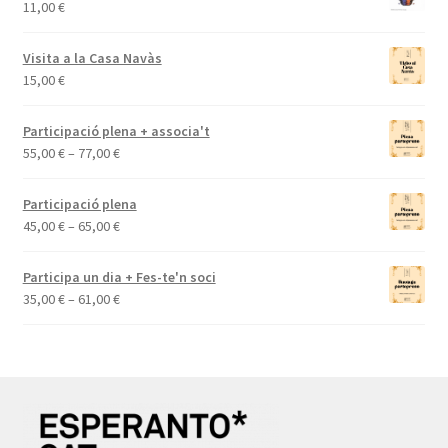
11,00
€
Visita a la Casa Navàs
15,00
€
Participació plena + associa't
Interval
55,00
€
–
77,00
€
de
preus:
Participació plena
55,00 €
Interval
45,00
€
–
65,00
€
a
de
77,00 €
preus:
Participa un dia + Fes-te'n soci
45,00 €
Interval
35,00
€
–
61,00
€
a
de
65,00 €
preus:
35,00 €
a
61,00 €