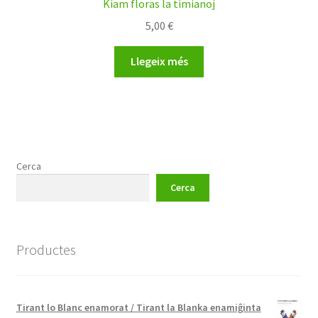
Kiam floras la timianoj
5,00
€
Llegeix més
Cerca
Cerca
Productes
Tirant lo Blanc enamorat / Tirant la Blanka enamiĝinta