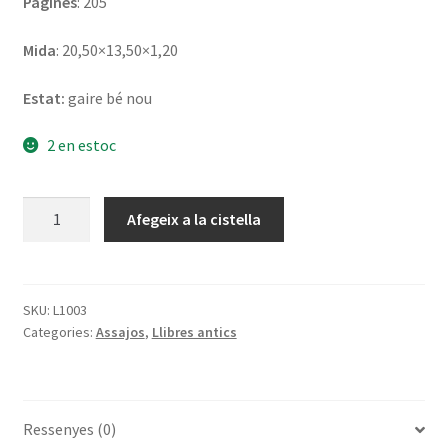
Pàgines
: 205
Mida
: 20,50×13,50×1,20
Estat:
gaire bé nou
2 en estoc
quantitat
Afegeix a la cistella
de
Survoje
al
universala
SKU:
L1003
Categories:
Assajos
,
Llibres antics
civilizacio
Ressenyes (0)