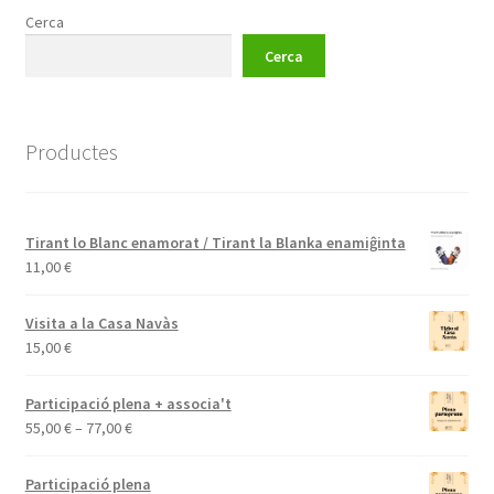
Cerca
Cerca
Productes
Tirant lo Blanc enamorat / Tirant la Blanka enamiĝinta
11,00
€
Visita a la Casa Navàs
15,00
€
Participació plena + associa't
Interval
55,00
€
–
77,00
€
de
preus:
Participació plena