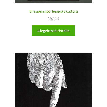
El esperanto: lengua y cultura
15,00
€
Afegeix a la cistella