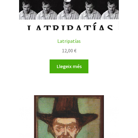
Latripatías
12,00
€
Llegeix més