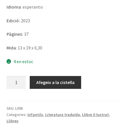
Idioma
: esperanto
Edició:
2023
Pàgines:
37
Mida
: 13 x 19 x 0,30
4 en estoc
quantitat
Afegeix a la cistella
de
Tri
rakontoj
de
SKU:
L098
Categories:
Infantils
,
Literatura traduïda
,
Llibre il·lustrat
,
Perrault:
Llibres
Majstro