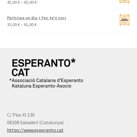
Interval
45,00
€
–
65,00
€
a
de
77,00 €
preus:
Participa un dia + Fes-te'n soci
45,00 €
Interval
35,00
€
–
61,00
€
a
de
65,00 €
preus:
35,00 €
a
61,00 €
C/ Pius XI 130
08208 Sabadell (Catalunya)
https://www.esperanto.cat