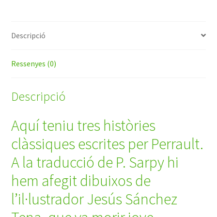
Kato,
Blubarbo,
Azenfelo
Descripció
Ressenyes (0)
Descripció
Aquí teniu tres històries
clàssiques escrites per Perrault.
A la traducció de P. Sarpy hi
hem afegit dibuixos de
l’il·lustrador Jesús Sánchez