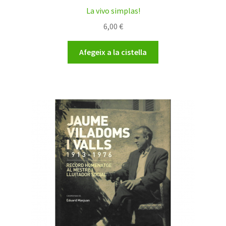
La vivo simplas!
6,00
€
Afegeix a la cistella