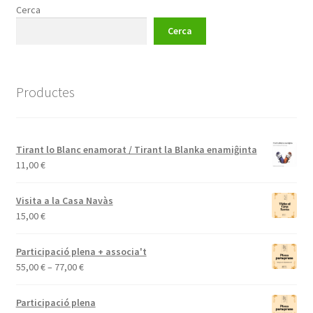
Cerca
Cerca
Productes
Tirant lo Blanc enamorat / Tirant la Blanka enamiĝinta
11,00
€
Visita a la Casa Navàs
15,00
€
Participació plena + associa't
Interval
55,00
€
–
77,00
€
de
preus:
Participació plena
55,00 €