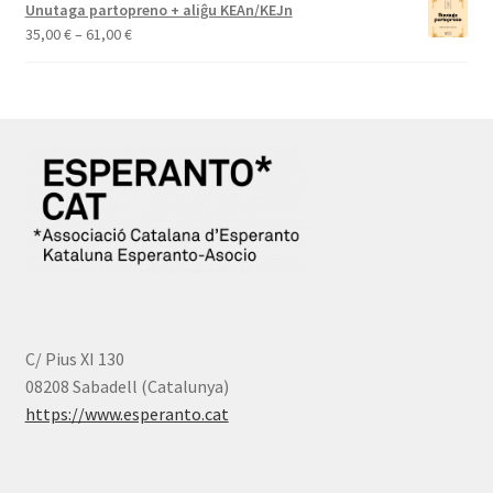
45,00 €
Unutaga partopreno + aliĝu KEAn/KEJn
through
Price
35,00
€
–
61,00
€
65,00 €
range:
35,00 €
through
61,00 €
C/ Pius XI 130
08208 Sabadell (Catalunya)
https://www.esperanto.cat