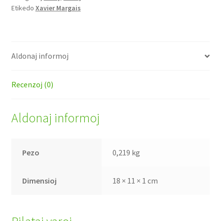
Etikedo
Xavier Margais
Catalans
kvanto
Aldonaj informoj
Recenzoj (0)
Aldonaj informoj
Pezo
0,219 kg
Dimensioj
18 × 11 × 1 cm