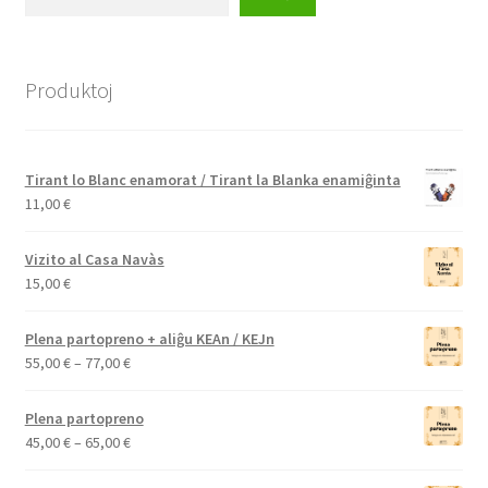
Produktoj
Tirant lo Blanc enamorat / Tirant la Blanka enamiĝinta
11,00
€
Vizito al Casa Navàs
15,00
€
Plena partopreno + aliĝu KEAn / KEJn
Price
55,00
€
–
77,00
€
range:
55,00 €
Plena partopreno
through
Price
45,00
€
–
65,00
€
77,00 €
range: