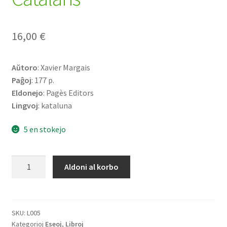
16,00
€
Aŭtoro
: Xavier Margais
Paĝoj
: 177 p.
Eldonejo
: Pagès Editors
Lingvoj
: kataluna
5 en stokejo
Breu
Aldoni al korbo
història
de
l'esperantisme
als
SKU:
L005
Kategorioj
Eseoj
,
Libroj
Països